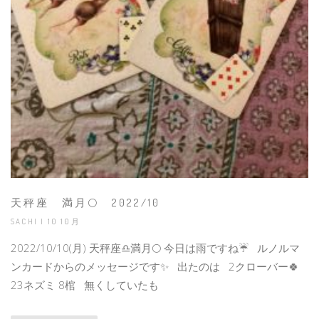
天秤座 満月🌕 2022/10
SACHI | 10 10月
2022/10/10(月) 天秤座♎️満月🌕 今日は雨ですね☔️ ルノルマ
ンカードからのメッセージです✨ 出たのは 2クローバー🍀
23ネズミ 8棺 無くしていたも