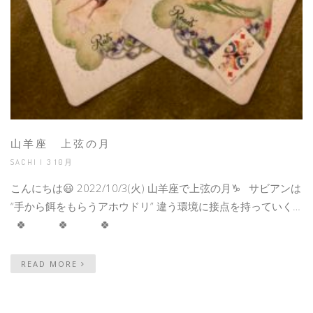
山羊座 上弦の月
SACHI | 3 10月
こんにちは😃 2022/10/3(火) 山羊座で上弦の月♑️ サビアンは
“手から餌をもらうアホウドリ” 違う環境に接点を持っていく…
🍀 🍀 🍀
READ MORE