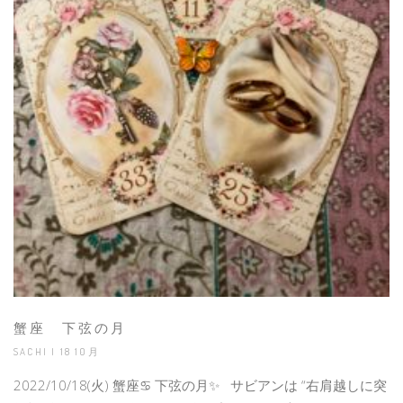
蟹座 下弦の月
SACHI | 18 10月
2022/10/18(火) 蟹座♋️ 下弦の月✨ サビアンは “右肩越しに突