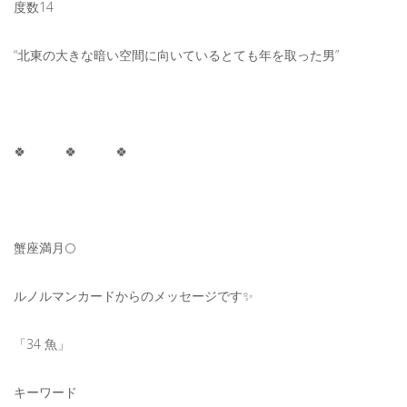
度数14
“北東の大きな暗い空間に向いているとても年を取った男”
🍀 🍀 🍀
蟹座満月🌕
ルノルマンカードからのメッセージです✨
「34 魚」
キーワード